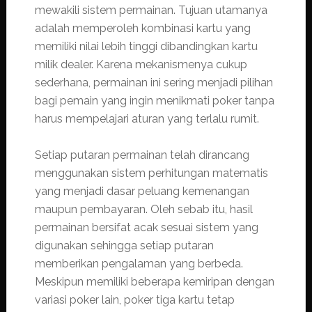
mewakili sistem permainan. Tujuan utamanya
adalah memperoleh kombinasi kartu yang
memiliki nilai lebih tinggi dibandingkan kartu
milik dealer. Karena mekanismenya cukup
sederhana, permainan ini sering menjadi pilihan
bagi pemain yang ingin menikmati poker tanpa
harus mempelajari aturan yang terlalu rumit.
Setiap putaran permainan telah dirancang
menggunakan sistem perhitungan matematis
yang menjadi dasar peluang kemenangan
maupun pembayaran. Oleh sebab itu, hasil
permainan bersifat acak sesuai sistem yang
digunakan sehingga setiap putaran
memberikan pengalaman yang berbeda.
Meskipun memiliki beberapa kemiripan dengan
variasi poker lain, poker tiga kartu tetap