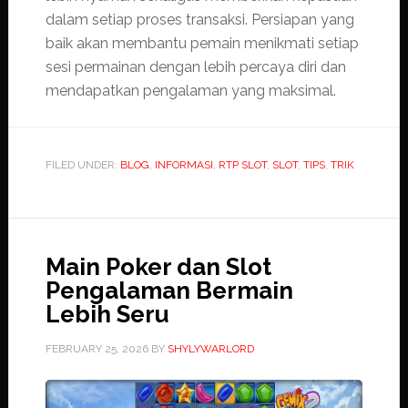
dalam setiap proses transaksi. Persiapan yang
baik akan membantu pemain menikmati setiap
sesi permainan dengan lebih percaya diri dan
mendapatkan pengalaman yang maksimal.
FILED UNDER:
BLOG
,
INFORMASI
,
RTP SLOT
,
SLOT
,
TIPS
,
TRIK
Main Poker dan Slot
Pengalaman Bermain
Lebih Seru
FEBRUARY 25, 2026
BY
SHYLYWARLORD