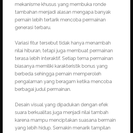
mekanisme khusus yang membuka ronde
tambahan menjadi alasan mengapa banyak
pemain lebih tertarik mencoba permainan
generasi terbaru.
Variasi fitur tersebut tidak hanya menambah
nilai hiburan, tetapi juga membuat permainan
terasa lebih interaktif. Setiap tema permainan
biasanya memiliki karakteristik bonus yang
berbeda sehingga pemain memperoleh
pengalaman yang beragam ketika mencoba
berbagai judul permainan.
Desain visual yang dipadukan dengan efek
suara berkualitas juga menjadi nilai tambah
karena mampu menciptakan suasana bermain
yang lebih hidup. Semakin menarik tampilan