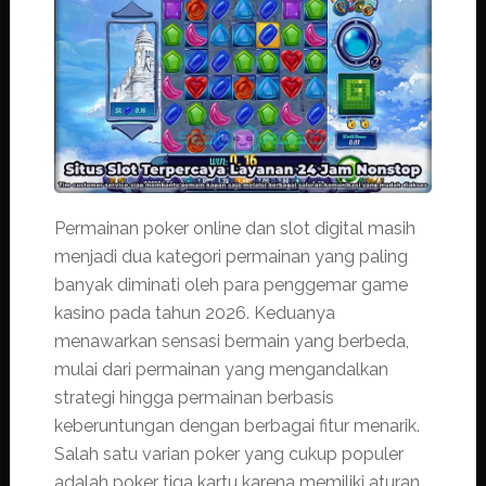
Permainan poker online dan slot digital masih
menjadi dua kategori permainan yang paling
banyak diminati oleh para penggemar game
kasino pada tahun 2026. Keduanya
menawarkan sensasi bermain yang berbeda,
mulai dari permainan yang mengandalkan
strategi hingga permainan berbasis
keberuntungan dengan berbagai fitur menarik.
Salah satu varian poker yang cukup populer
adalah poker tiga kartu karena memiliki aturan