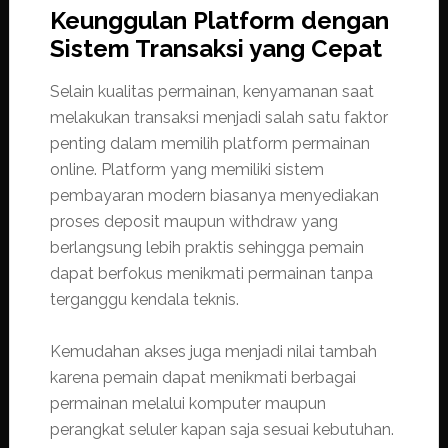
Keunggulan Platform dengan
Sistem Transaksi yang Cepat
Selain kualitas permainan, kenyamanan saat
melakukan transaksi menjadi salah satu faktor
penting dalam memilih platform permainan
online. Platform yang memiliki sistem
pembayaran modern biasanya menyediakan
proses deposit maupun withdraw yang
berlangsung lebih praktis sehingga pemain
dapat berfokus menikmati permainan tanpa
terganggu kendala teknis.
Kemudahan akses juga menjadi nilai tambah
karena pemain dapat menikmati berbagai
permainan melalui komputer maupun
perangkat seluler kapan saja sesuai kebutuhan.