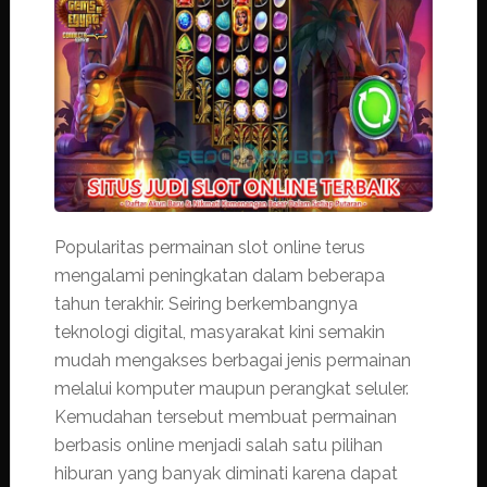
Popularitas permainan slot online terus
mengalami peningkatan dalam beberapa
tahun terakhir. Seiring berkembangnya
teknologi digital, masyarakat kini semakin
mudah mengakses berbagai jenis permainan
melalui komputer maupun perangkat seluler.
Kemudahan tersebut membuat permainan
berbasis online menjadi salah satu pilihan
hiburan yang banyak diminati karena dapat