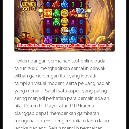
Perkembangan permainan slot online pada
tahun 2026 menghadirkan semakin banyak
pilihan game dengan fitur yang inovatif,
tampilan visual modern, serta peluang hadiah
yang menarik. Salah satu aspek yang paling
sering menjadi perhatian para pemain adalah
nilai Return to Player atau RTP karena
dianggap dapat memberikan gambaran
mengenai potensi pengembalian dana dalam
jangka panjang. Selain memilih permainan