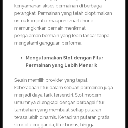
kenyamanan akses permainan di berbagai
perangkat. Permainan yang telah dioptimalkan
untuk komputer maupun smartphone
memungkinkan pemain menikmati
pengalaman bermain yang lebih lancar tanpa
mengalami gangguan performa.
Mengutamakan Slot dengan Fitur
Permainan yang Lebih Menarik
Selain memilih provider yang tepat,
keberadaan fitur dalam sebuah permainan juga
menjadi daya tarik tersendiri. Slot modern
umumnya dilengkapi dengan berbagai fitur
tambahan yang membuat setiap putaran
terasa lebih dinamis. Kehadiran putaran gratis,
simbol pengganda, fitur bonus, hingga