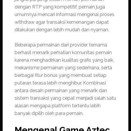
dengan RTP yang kompetitif, pemain juga
umumnya mencari informasi mengenai proses
withdraw agar transaksi kemenangan dapat
dilakukan dengan lebih mudah dan nyaman.
Beberapa permainan dari provider ternama
berhasil menarik perhatian komunitas pemain
karena menghadirkan kualitas grafis yang baik,
mekanisme permainan yang sederhana, serta
berbagai fitur bonus yang membuat setiap
putaran terasa lebih menghibur. Kombinasi
antara desain permainan yang menarik dan
sistem transaksi yang cepat menjadi salah satu
alasan mengapa platform tertentu lebih
banyak dipilih oleh para pemain.
Mengenal Game Aztec