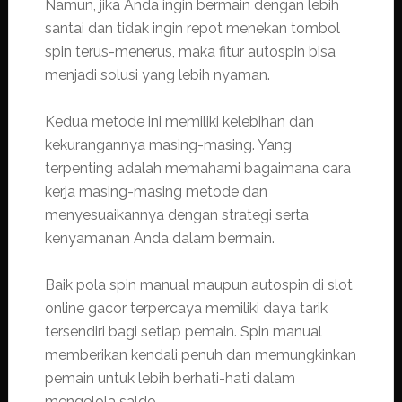
Namun, jika Anda ingin bermain dengan lebih
santai dan tidak ingin repot menekan tombol
spin terus-menerus, maka fitur autospin bisa
menjadi solusi yang lebih nyaman.
Kedua metode ini memiliki kelebihan dan
kekurangannya masing-masing. Yang
terpenting adalah memahami bagaimana cara
kerja masing-masing metode dan
menyesuaikannya dengan strategi serta
kenyamanan Anda dalam bermain.
Baik pola spin manual maupun autospin di slot
online gacor terpercaya memiliki daya tarik
tersendiri bagi setiap pemain. Spin manual
memberikan kendali penuh dan memungkinkan
pemain untuk lebih berhati-hati dalam
mengelola saldo.