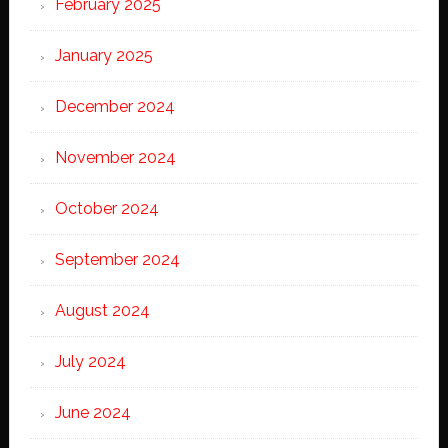
February 2025
January 2025
December 2024
November 2024
October 2024
September 2024
August 2024
July 2024
June 2024