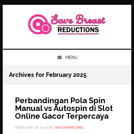
Skip
Skip
Skip
to
to
to
primary
main
primary
navigation
content
sidebar
MENU
Archives for February 2025
Perbandingan Pola Spin
Manual vs Autospin di Slot
Online Gacor Terpercaya
FEBRUARY 16, 2025
BY
SHYLYWARLORD