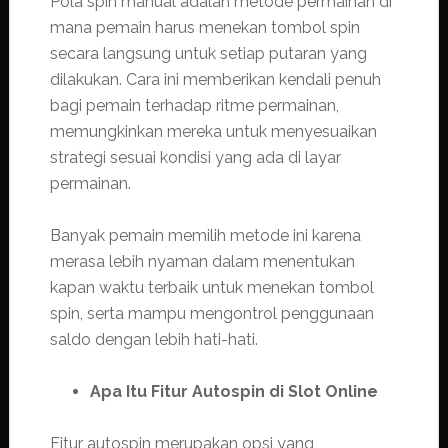
Pola spin manual adalah metode permainan di
mana pemain harus menekan tombol spin
secara langsung untuk setiap putaran yang
dilakukan. Cara ini memberikan kendali penuh
bagi pemain terhadap ritme permainan,
memungkinkan mereka untuk menyesuaikan
strategi sesuai kondisi yang ada di layar
permainan.
Banyak pemain memilih metode ini karena
merasa lebih nyaman dalam menentukan
kapan waktu terbaik untuk menekan tombol
spin, serta mampu mengontrol penggunaan
saldo dengan lebih hati-hati.
Apa Itu Fitur Autospin di Slot Online
Fitur autospin merupakan opsi yang