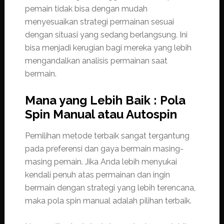
pemain tidak bisa dengan mudah
menyesuaikan strategi permainan sesuai
dengan situasi yang sedang berlangsung. Ini
bisa menjadi kerugian bagi mereka yang lebih
mengandalkan analisis permainan saat
bermain.
Mana yang Lebih Baik : Pola
Spin Manual atau Autospin
Pemilihan metode terbaik sangat tergantung
pada preferensi dan gaya bermain masing-
masing pemain. Jika Anda lebih menyukai
kendali penuh atas permainan dan ingin
bermain dengan strategi yang lebih terencana,
maka pola spin manual adalah pilihan terbaik.