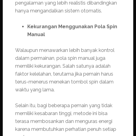
pengalaman yang lebih realistis dibandingkan
hanya mengandalkan sistem otomatis.
Kekurangan Menggunakan Pola Spin
Manual
Walaupun menawarkan lebih banyak kontrol
dalam permainan, pola spin manual juga
memiliki kekurangan. Salah satunya adalah
faktor kelelahan, terutama jika pemain harus
terus-menerus menekan tombol spin dalam
waktu yang lama.
Selain itu, bagi beberapa pemain yang tidak
memiliki kesabaran tinggi, metode ini bisa
terasa membosankan dan menguras energi
karena membutuhkan perhatian penuh setiap