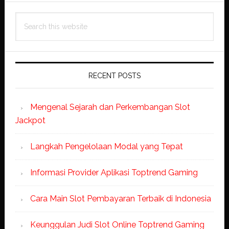
Primary
Search
Sidebar
this
website
RECENT POSTS
Mengenal Sejarah dan Perkembangan Slot
Jackpot
Langkah Pengelolaan Modal yang Tepat
Informasi Provider Aplikasi Toptrend Gaming
Cara Main Slot Pembayaran Terbaik di Indonesia
Keunggulan Judi Slot Online Toptrend Gaming