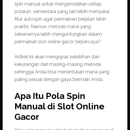
spin manual untuk mengendalikan setiap
putaran, sementara yang lain lebih menyukai
fitur autospin agar permainan berjalan lebih
praktis. Namun, metode mana yang
sebenarnya lebih menguntungkan dalam
permainan slot online gacor terpercaya?
Artikel ini akan mengupas kelebihan dan
kekurangan dari masing-masing metode
sehingga Anda bisa menentukan mana yang
paling sesuai dengan gaya bermain Anda.
Apa Itu Pola Spin
Manual di Slot Online
Gacor