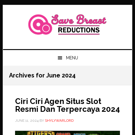
Skip
Skip
Skip
to
to
to
primary
main
primary
navigation
content
sidebar
MENU
Archives for June 2024
Ciri Ciri Agen Situs Slot
Resmi Dan Terpercaya 2024
JUNE 11, 2024
BY
SHYLYWARLORD