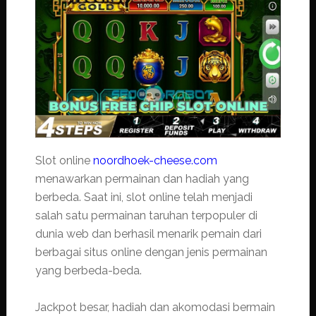
Slot online
noordhoek-cheese.com
menawarkan permainan dan hadiah yang
berbeda. Saat ini, slot online telah menjadi
salah satu permainan taruhan terpopuler di
dunia web dan berhasil menarik pemain dari
berbagai situs online dengan jenis permainan
yang berbeda-beda.
Jackpot besar, hadiah dan akomodasi bermain