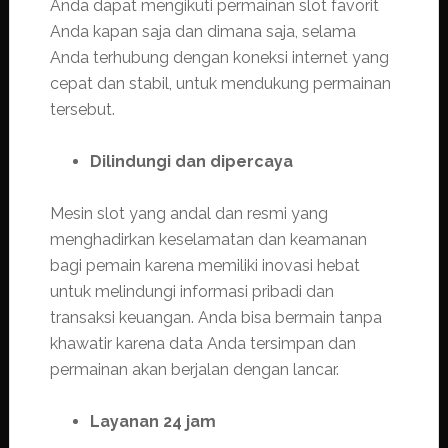
Anda dapat mengikuti permainan slot favorit
Anda kapan saja dan dimana saja, selama
Anda terhubung dengan koneksi internet yang
cepat dan stabil, untuk mendukung permainan
tersebut.
Dilindungi dan dipercaya
Mesin slot yang andal dan resmi yang
menghadirkan keselamatan dan keamanan
bagi pemain karena memiliki inovasi hebat
untuk melindungi informasi pribadi dan
transaksi keuangan. Anda bisa bermain tanpa
khawatir karena data Anda tersimpan dan
permainan akan berjalan dengan lancar.
Layanan 24 jam