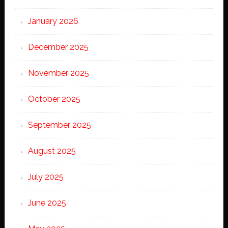
January 2026
December 2025
November 2025
October 2025
September 2025
August 2025
July 2025
June 2025