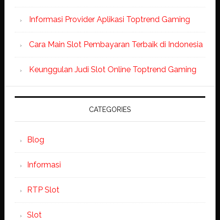
Informasi Provider Aplikasi Toptrend Gaming
Cara Main Slot Pembayaran Terbaik di Indonesia
Keunggulan Judi Slot Online Toptrend Gaming
CATEGORIES
Blog
Informasi
RTP Slot
Slot