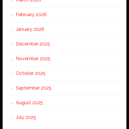
February 2026
January 2026
December 2025
November 2025
October 2025
September 2025
August 2025
July 2025