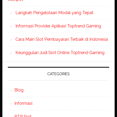
Langkah Pengelolaan Modal yang Tepat
Informasi Provider Aplikasi Toptrend Gaming
Cara Main Slot Pembayaran Terbaik di Indonesia
Keunggulan Judi Slot Online Toptrend Gaming
CATEGORIES
Blog
Informasi
RTP Slot