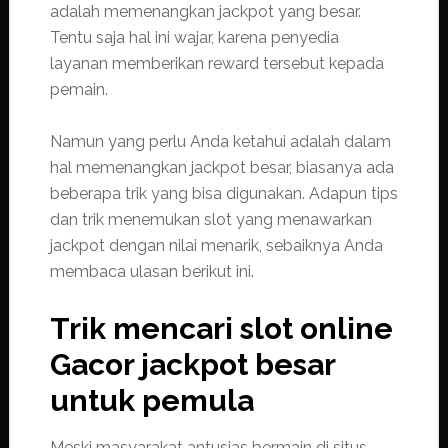
adalah memenangkan jackpot yang besar.
Tentu saja hal ini wajar, karena penyedia
layanan memberikan reward tersebut kepada
pemain.
Namun yang perlu Anda ketahui adalah dalam
hal memenangkan jackpot besar, biasanya ada
beberapa trik yang bisa digunakan. Adapun tips
dan trik menemukan slot yang menawarkan
jackpot dengan nilai menarik, sebaiknya Anda
membaca ulasan berikut ini.
Trik mencari slot online
Gacor jackpot besar
untuk pemula
Meski masyarakat antusias bermain di situs