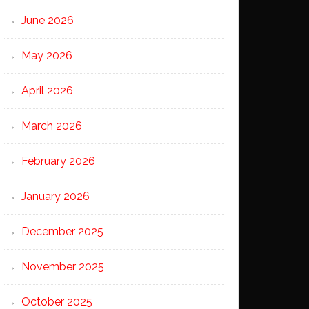
June 2026
May 2026
April 2026
March 2026
February 2026
January 2026
December 2025
November 2025
October 2025