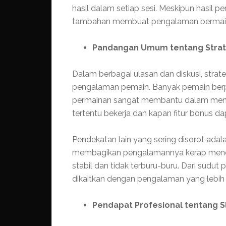
hasil dalam setiap sesi. Meskipun hasil pe
tambahan membuat pengalaman bermain 
Pandangan Umum tentang Strate
Dalam berbagai ulasan dan diskusi, strate
pengalaman pemain. Banyak pemain be
permainan sangat membantu dalam menik
tertentu bekerja dan kapan fitur bonus da
Pendekatan lain yang sering disorot ada
membagikan pengalamannya kerap menek
stabil dan tidak terburu-buru. Dari sudu
dikaitkan dengan pengalaman yang lebih m
Pendapat Profesional tentang S