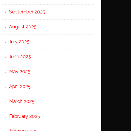
September 2025
August 2025
July 2025
June 2025
May 2025
April 2025
March 2025
February 2025