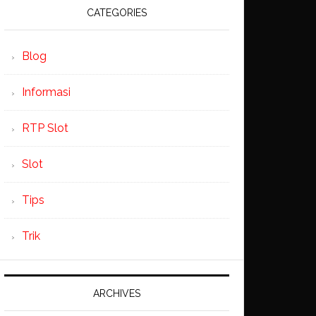
CATEGORIES
Blog
Informasi
RTP Slot
Slot
Tips
Trik
ARCHIVES