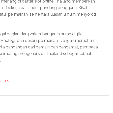
enang di daftar slot online Thailand memberikan
ni bekerja dari sudut pandang pengguna. Kisah
fitur permainan, sementara ulasan umum menyoroti
.
gai bagian dari perkembangan hiburan digital
knologi, dan desain permainan. Dengan memahami
, serta pandangan dari pemain dan pengamat, pembaca
eimbang mengenai slot Thailand sebagai sebuah
.
S
,
TRIK