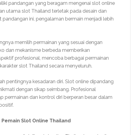
iliki pandangan yang beragam mengenai slot online
an utama slot Thailand terletak pada desain dan
rut pandangan ini, pengalaman bermain menjadi lebih
ingnya memilih permainan yang sesuai dengan
 risiko dan mekanisme berbeda memberikan
spektif profesional, mencoba berbagai permainan
arakter slot Thailand secara menyeluruh.
ah pentingnya kesadaran diri. Slot online dipandang
inikmati dengan sikap seimbang. Profesional
ermainan dan kontrol diri berperan besar dalam
ositif.
Pemain Slot Online Thailand