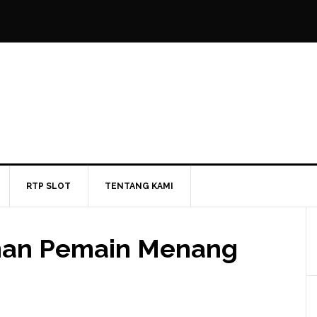
RTP SLOT
TENTANG KAMI
man Pemain Menang