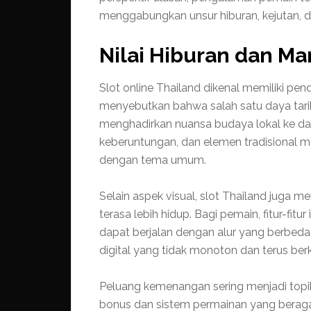
menggabungkan unsur hiburan, kejutan, d
Nilai Hiburan dan Ma
Slot online Thailand dikenal memiliki pe
menyebutkan bahwa salah satu daya tari
menghadirkan nuansa budaya lokal ke dal
keberuntungan, dan elemen tradisional m
dengan tema umum.
Selain aspek visual, slot Thailand juga 
terasa lebih hidup. Bagi pemain, fitur-fi
dapat berjalan dengan alur yang berbeda. 
digital yang tidak monoton dan terus b
Peluang kemenangan sering menjadi top
bonus dan sistem permainan yang berag