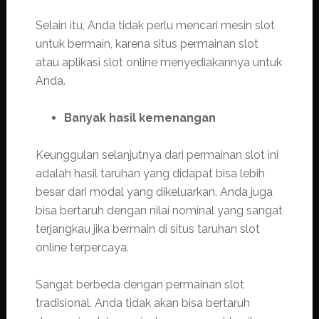
Selain itu, Anda tidak perlu mencari mesin slot
untuk bermain, karena situs permainan slot
atau aplikasi slot online menyediakannya untuk
Anda.
Banyak hasil kemenangan
Keunggulan selanjutnya dari permainan slot ini
adalah hasil taruhan yang didapat bisa lebih
besar dari modal yang dikeluarkan. Anda juga
bisa bertaruh dengan nilai nominal yang sangat
terjangkau jika bermain di situs taruhan slot
online terpercaya.
Sangat berbeda dengan permainan slot
tradisional. Anda tidak akan bisa bertaruh