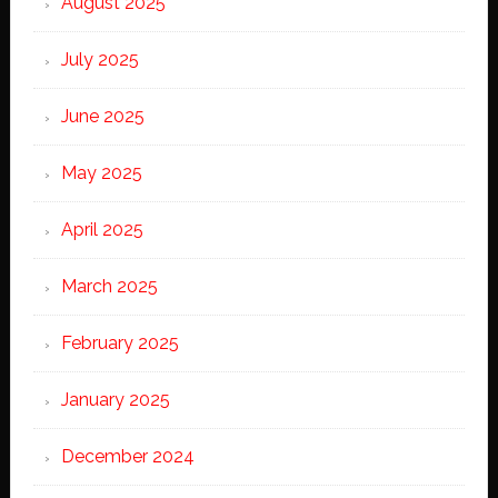
August 2025
July 2025
June 2025
May 2025
April 2025
March 2025
February 2025
January 2025
December 2024